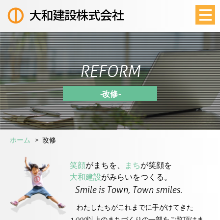
REFORM
- 改修 -
ホーム
改修
笑顔
がまちを、
まち
が笑顔を
大和建設
がみらいをつくる。
Smile is Town, Town smiles.
わたしたちがこれまでに手がけてきた
1,000以上のまちづくりの一部をご覧頂けま