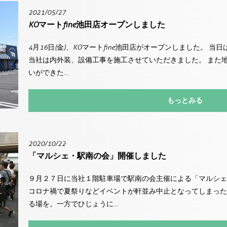
2021/05/27
KOマートfine池田店オープンしました
4月16日(金)、KOマートfine池田店がオープンしました。 
当社は内外装、設備工事を施工させていただきました。 また
いができた…
もっとみる
2020/10/22
「マルシェ・駅南の会」開催しました
９月２７日に当社１階駐車場で駅南の会主催による「マルシェ
コロナ禍で夏祭りなどイベントが軒並み中止となってしまった
る場を。一方でひじょうに…