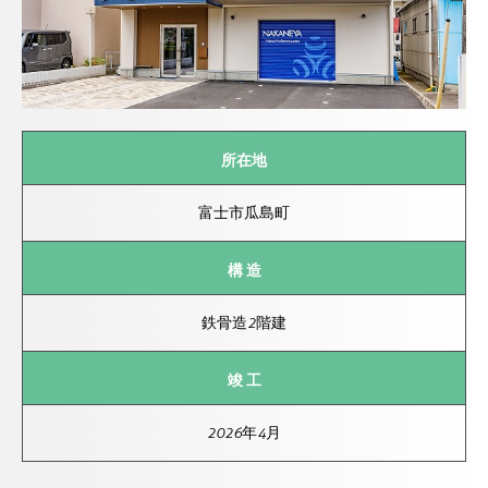
所在地
富士市瓜島町
構 造
鉄骨造2階建
竣 工
2026年4月